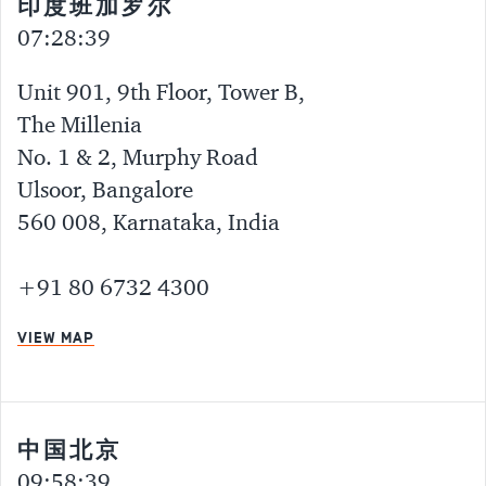
印度班加罗尔
07:28:40
Unit 901, 9th Floor, Tower B,
The Millenia
No. 1 & 2, Murphy Road
Ulsoor, Bangalore
560 008, Karnataka, India
+91 80 6732 4300
VIEW MAP
中国北京
09:58:40