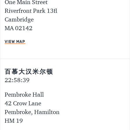
One Main Street
Riverfront Park 13fl
Cambridge
MA 02142
VIEW MAP
百慕大汉米尔顿
22:58:40
Pembroke Hall
42 Crow Lane
Pembroke, Hamilton
HM 19