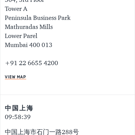
304, 3rd Floor
Tower A
Peninsula Business Park
Mathuradas Mills
Lower Parel
Mumbai 400 013
+91 22 6655 4200
VIEW MAP
中国上海
09:58:40
中国上海市石门一路288号