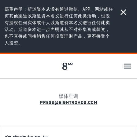
郑重声明：斯道资本从没有通过微信、APP、网站或任
何其他渠道以斯道资本名义进行任何此类活动，也没
有授权任何实体或个人以斯道资本名义进行任何此类
活动。斯道资本进一步声明其从不对外集资或募资，
也不直接或间接销售任何投资理财产品，更不接受个
斯道资本作为全球风险投资平台，各地团队
人投资。
能够互相学习和借鉴经验，支持我们的被投
企业实现全球扩张。
媒体垂询
PRESS@EIGHTROADS.COM